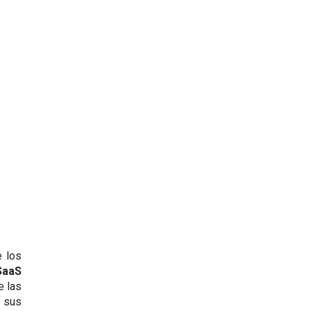
 los 
SaaS 
 las 
sus 