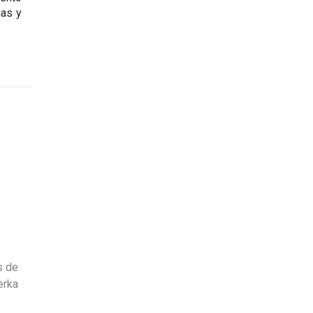
as y 
s de
erka