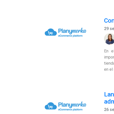
Con
29 s
En e
impor
tiend
en e
Lan
adm
26 s