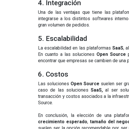
4. Integración
Una de las ventajas que tiene las platafo
integrarse a los distintos softwares inter
gran volumen de pedidos.
5. Escalabilidad
La escalabilidad en las plataformas 
SaaS
, 
En cuanto a las soluciones 
Open Source 
encontrar que empresas se cambien de una pl
6. Costos
Las soluciones 
Open Source 
suelen ser gra
caso de las soluciones 
SaaS, 
al ser sol
transacción y costos asociados a la infraes
Source.
En conclusión, la elección de una plata
crecimiento esperado
, 
tamaño del negoc
suelen ser la opción recomendable por ser p