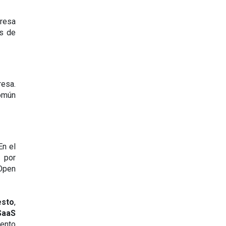
esa 
s de 
esa. 
omún 
n el 
 por 
Open 
esto
, 
SaaS 
ento 