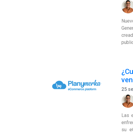
Nuev
Gener
cread
publi
¿Cu
ven
25 s
Las e
enfre
su e