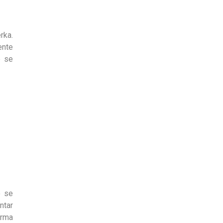
rka.
ente
e se
o se
ntar
orma