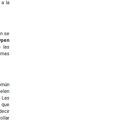
a la 
n se 
pen 
 las 
 mas 
omún 
elen 
Las 
 que 
ecir 
lar 