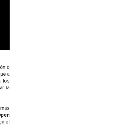
ón o 
ue a 
 los 
r la 
 mas 
pen 
r el 