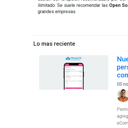
ilimitado. Se suele recomendar las 
Open So
grandes empresas.
Lo mas reciente
Nue
per
co
03 n
Permí
agre
eCom