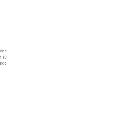
icos
n su
ando