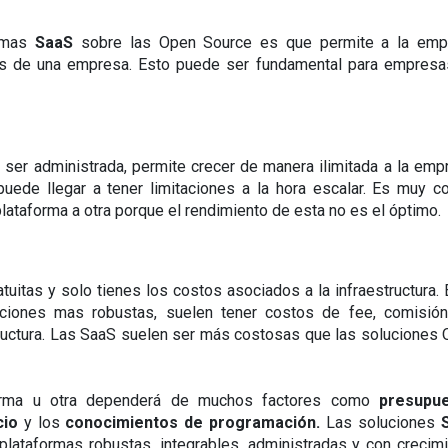
rmas 
SaaS 
sobre las Open Source es que permite a la empr
nos de una empresa. Esto puede ser fundamental para empresa
al ser administrada, permite crecer de manera ilimitada a la empr
puede llegar a tener limitaciones a la hora escalar. Es muy c
ataforma a otra porque el rendimiento de esta no es el óptimo.
tuitas y solo tienes los costos asociados a la infraestructura. E
uciones mas robustas, suelen tener costos de fee, comisión
tructura. Las SaaS suelen ser más costosas que las soluciones 
forma u otra dependerá de muchos factores como 
presupu
io 
y los
 conocimientos de programación. 
Las soluciones 
lataformas robustas, integrables, administradas y con crecimi